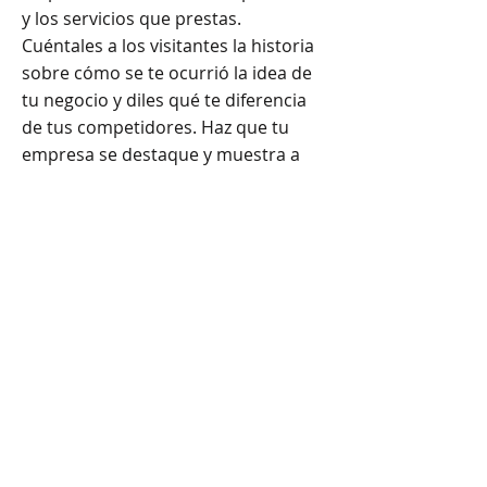
y los servicios que prestas.
Cuéntales a los visitantes la historia
sobre cómo se te ocurrió la idea de
tu negocio y diles qué te diferencia
de tus competidores. Haz que tu
empresa se destaque y muestra a
tus visitantes quién eres. Consejo:
Agrega tu propia imagen haciendo
clic en la imagen y luego en Cambiar
Imagen.
Rúa Camariñas 4
TRESMARES
15002 A Coruña
online@tresmares.sh
op
+34 603 015 830
Aviso Legal
Privacidad
Condiciones de compra